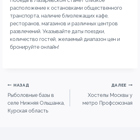
Победы в Лазаревском станет близкое
расположение к остановками общественного
транспорта, наличие близлежащих кафе,
ресторанов, магазинов и различных центров
развлечений. Указывайте даты поездки,
количество гостей, желаемый диапазон цен и
бронируйте онлайн!
Навигация
НАЗАД
ДАЛЕЕ
Рыболовные базы в
Хостелы Москвы у
по
селе Нижняя Ольшанка,
метро Профсоюзная
записям
Курская область