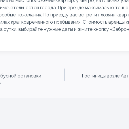
ие на местоположение квартир: у метро, на главных ули
имечательностей города. При аренде максимально точно
особые пожелания. По приезду вас встретит хозяин кварт
илах кратковременного пребывания. Стоимость аренды к
за сутки, выбирайте нужные даты и жмите кнопку «Забро
обусной остановки
Гостиницы возле Ав
е