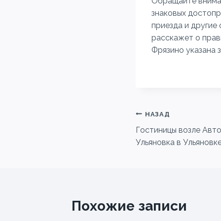
Обращайте вниман
знаковых достопр
приезда и другие 
расскажет о прав
Фрязино указана 
Навигация
НАЗАД
Гостиницы возле Авт
по
Ульяновка в Ульяновк
записям
Похожие записи