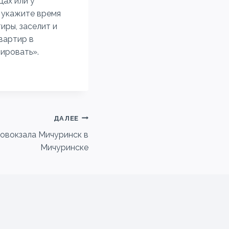
цах или у
 укажите время
иры, заселит и
вартир в
нировать».
ДАЛЕЕ
товокзала Мичуринск в
Мичуринске