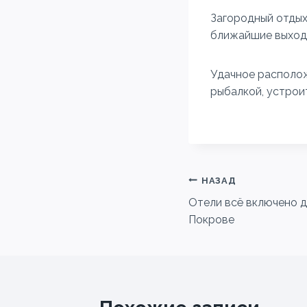
Загородный отдых
ближайшие выходн
Удачное располож
рыбалкой, устроит
Навигация
НАЗАД
Отели всё включено д
по
Покрове
записям