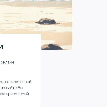
и
 онлайн
жет составленный
 на сайте Вы
лее приемлемый