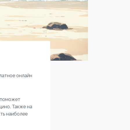
платное онлайн
м поможет
цино. Также на
ать наиболее