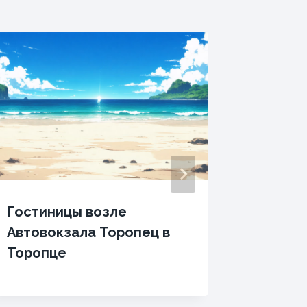
Гостиницы возле
Отели 
Автовокзала Торопец в
отдыха
Торопце
бассе