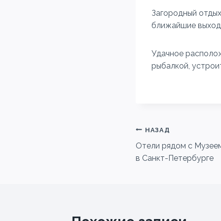
Загородный отдых
ближайшие выходн
Удачное располож
рыбалкой, устроит
Навигация
НАЗАД
Отели рядом с Музее
по
в Санкт-Петербурге
записям