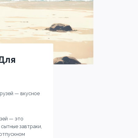
 Для
друзей — вкусное
узей — это
сытные завтраки,
 отпускном