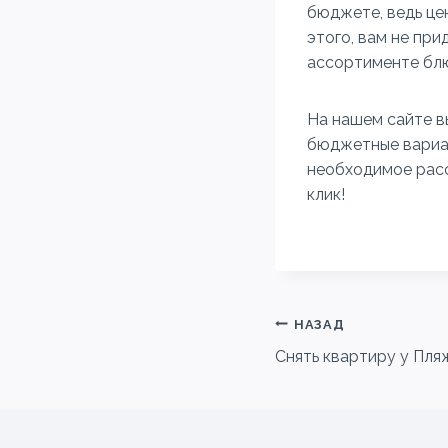
бюджете, ведь це
этого, вам не при
ассортименте блю
На нашем сайте в
бюджетные вариан
необходимое расс
клик!
Навигация
НАЗАД
Снять квартиру у Пля
по
записям