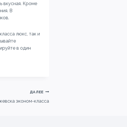
ь вкусная. Кроме
ния. В
иков.
ласса люкс, так и
зывайте
ируйте в один
ДАЛЕЕ
жевска эконом-класса