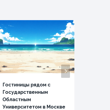
Гостиницы рядом с
Апарт
Государственным
возле 
Областным
акцион
Университетом в Москве
финанс