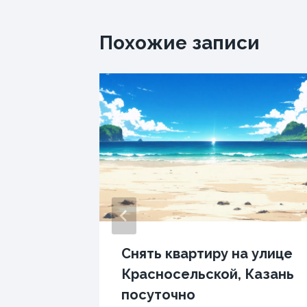
Похожие записи
с
Снять квартиру на улице
ым
Красносельской, Казань
о в
посуточно