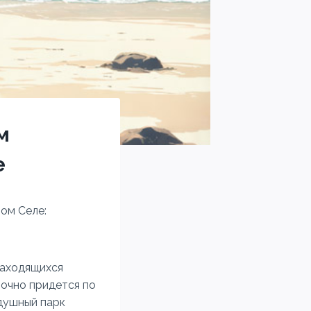
м
е
ом Селе:
находящихся
точно придется по
здушный парк