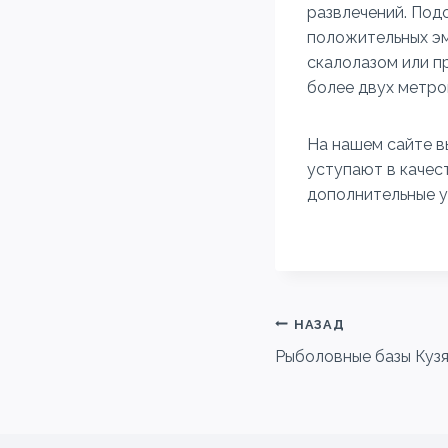
развлечений. Под
положительных эм
скалолазом или п
более двух метро
На нашем сайте в
уступают в качес
дополнительные у
Навигация
НАЗАД
Рыболовные базы Кузя
по
записям