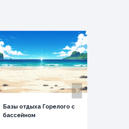
Базы отдыха Горелого с
Гости
бассейном
Боксит
Комсо