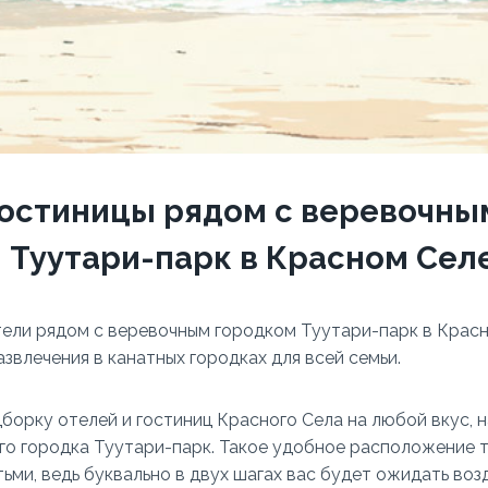
гостиницы рядом с веревочны
 Туутари-парк в Красном Сел
ели рядом с веревочным городком Туутари-парк в Красн
звлечения в канатных городках для всей семьи.
борку отелей и гостиниц Красного Села на любой вкус, 
го городка Туутари-парк. Такое удобное расположение 
тьми, ведь буквально в двух шагах вас будет ожидать во