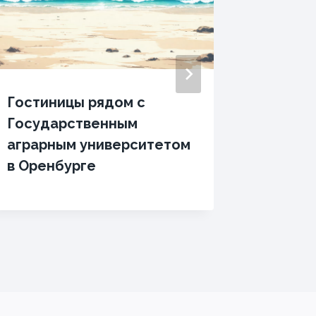
Гостиницы рядом с
Гостин
Государственным
Уфимс
аграрным университетом
госуд
в Оренбурге
нефтян
универ