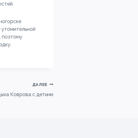
остей.
ногорске
е утомительной
, поэтому
здку.
ДАЛЕЕ
ыха Коврова с детьми