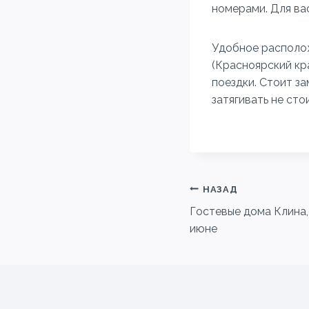
номерами. Для ва
Удобное располож
(Красноярский кр
поездки. Стоит з
затягивать не сто
Навигация
НАЗАД
Гостевые дома Клина,
по
июне
записям