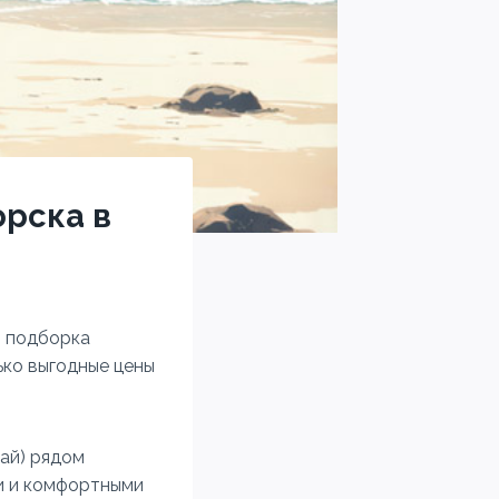
орска в
: подборка
ько выгодные цены
ай) рядом
и и комфортными