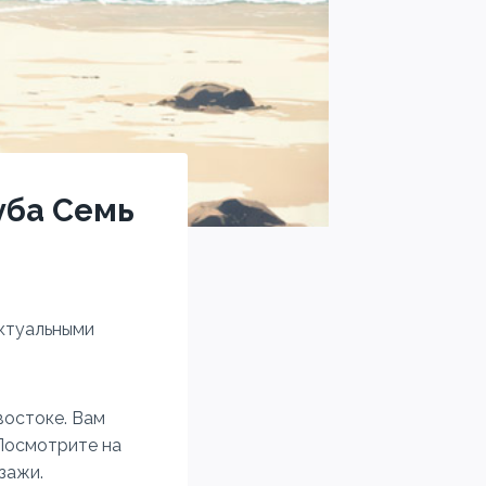
уба Семь
актуальными
востоке. Вам
Посмотрите на
зажи.