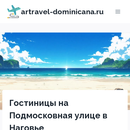
Перейти
artravel-dominicana.ru
к
содержимому
Гостиницы на
Подмосковная улице в
Наговье