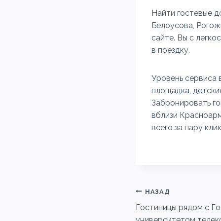
Найти гостевые д
Белоусова, Рогож
сайте. Вы с легк
в поездку.
Уровень сервиса 
площадка, детские
Забронировать го
вблизи Красноарм
всего за пару клик
Навигация
НАЗАД
Гостиницы рядом с Г
по
университетом телек