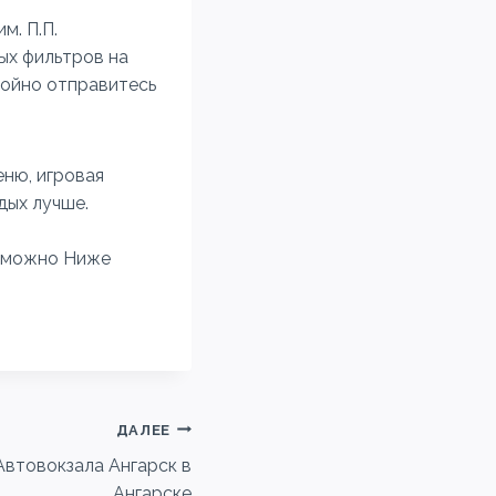
м. П.П.
ых фильтров на
койно отправитесь
еню, игровая
дых лучше.
, можно Ниже
ДАЛЕЕ
Автовокзала Ангарск в
Ангарске