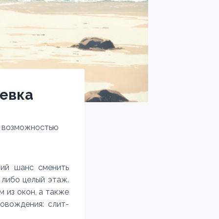
невка
с возможностью
ий шанс сменить
 либо целый этаж.
 из окон, а также
овождения: слит-