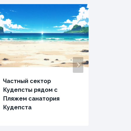
Частный сектор
Гостев
Кудепсты рядом с
Горках
Пляжем санатория
област
Кудепста