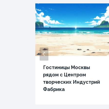
с
Гостиницы Москвы
й
рядом с Центром
аново в
творческих Индустрий
Фабрика