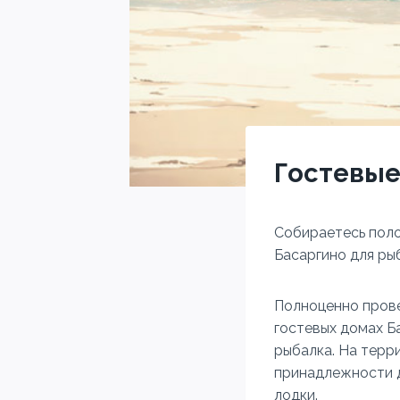
Гостевые
Собираетесь поло
Басаргино для ры
Полноценно прове
гостевых домах Ба
рыбалка. На терр
принадлежности д
лодки.