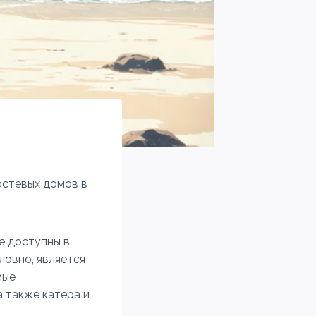
остевых домов в
е доступны в
ловно, является
мые
а также катера и