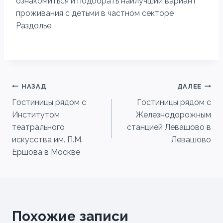
ознакомиться и подобрать наилучший вариант
проживания с детьми в частном секторе
Раздолье.
Навигация
НАЗАД
ДАЛЕЕ
Гостиницы рядом с
Гостиницы рядом с
по
Институтом
Железнодорожным
записям
театрального
станцией Левашово в
искусства им. П.М.
Левашово
Ершова в Москве
Похожие записи